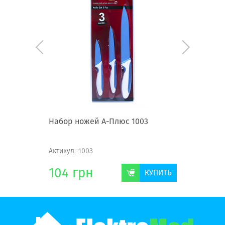
ке А-
Набор ножей А-Плюс 1003
Набор н
Актикул:
1003
Актикул:
1
104
грн
232
г
КУПИТЬ
КУПИТЬ