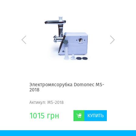
юс MG-
Электромясорубка Domonec MS-
Электро
2018
670
Актикул:
MS-2018
Актикул:
R
1015
грн
1044
КУПИТЬ
КУПИТЬ