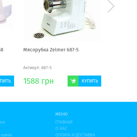
58
Мясорубка Zelmer 687-5
Мясорубка K
Актикул:
687-5
Актикул:
KF 9
1588
грн
1974
гр
ПИТЬ
КУПИТЬ
МЕНЮ
хни
ГЛАВНАЯ
О НАС
 кухни
ОПЛАТА И ДОСТАВКА