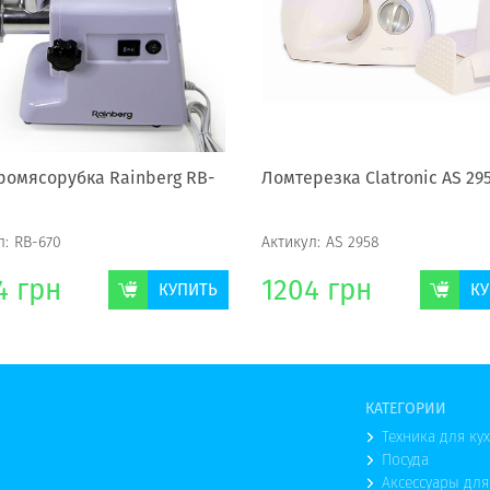
ромясорубка Rainberg RB-
Ломтерезка Clatronic AS 29
л:
RB-670
Актикул:
AS 2958
4
грн
1204
грн
КУПИТЬ
КУ
КАТЕГОРИИ
Техника для ку
Посуда
Аксессуары для