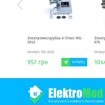
tek PR-
Электромясорубка А-Плюс MG-
Элект
2045
670
Актикул:
MG-2045
Актику
957
грн
104
КУПИТЬ
КУПИТЬ