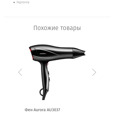
Укрпочта
Похожие товары
Фен Aurora AU3037
Щипцы д