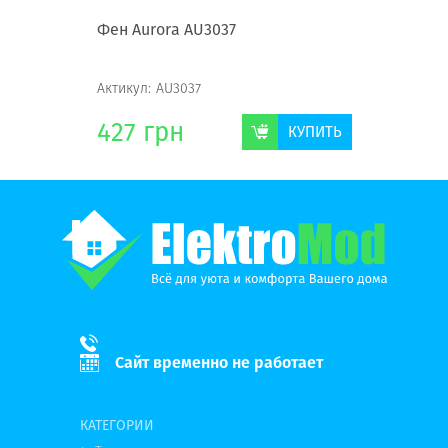
Фен Aurora AU3037
Щипцы д
706
Актикул:
AU3037
Актикул:
427
грн
276
г
КУПИТЬ
КУПИТЬ
Сайт временно не работает
КАТЕГОРИИ