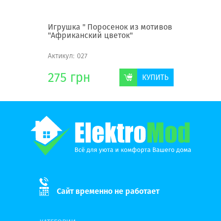
Кекс"
Игрушка " Поросенок из мотивов
Игрушка
"Африканский цветок"
поросят
Актикул:
027
Актикул:
2
275
грн
513
г
КУПИТЬ
КУПИТЬ
Сайт временно не работает