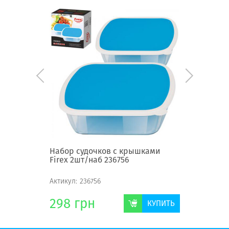
x 1,5л.
Набор судочков с крышками
Набор с
Firex 2шт/наб 236756
Firex 2ш
Актикул:
236756
Актикул:
2
298
грн
290
г
КУПИТЬ
КУПИТЬ