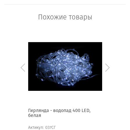
Похожие товары
LED,
Гирлянда - водопад 400 LED,
Гирлянда
белая
цветная
Актикул:
037СГ
Актикул:
0