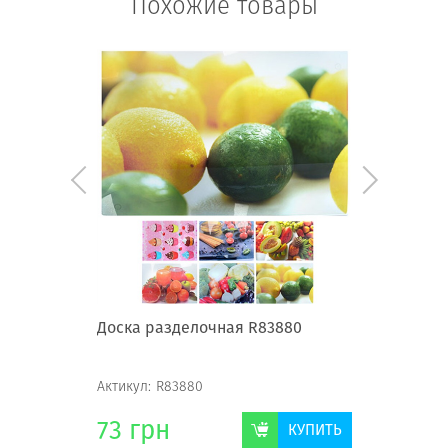
Похожие товары
леная
Доска разделочная R83880
Доска р
Актикул:
R83880
Актикул:
R
73
грн
64
гр
КУПИТЬ
КУПИТЬ