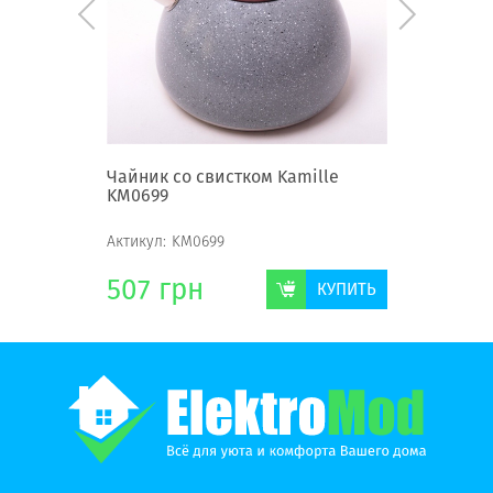
tenson
Чайник со свистком Kamille
Заварни
KM0699
R84878
Актикул:
KM0699
Актикул:
R
507
грн
247
г
КУПИТЬ
КУПИТЬ