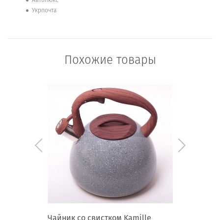
Укрпочта
Похожие товары
tenson
Чайник со свистком Kamille
Заварни