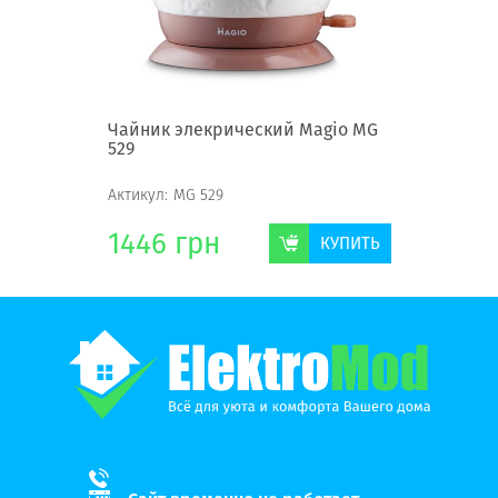
agio MG
Чайник элекрический Magio MG
Чайник 
529
MG-977
Актикул:
MG 529
Актикул:
M
1446
грн
754
г
КУПИТЬ
КУПИТЬ