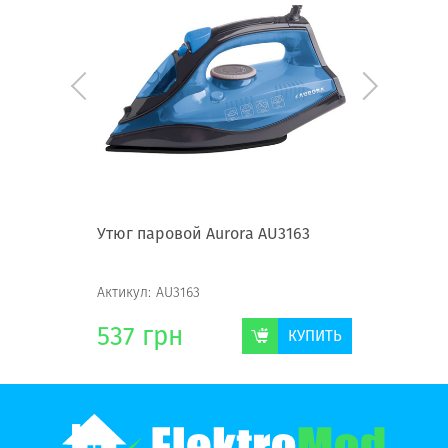
156
Утюг паровой Aurora AU3163
Утюг Aur
Актикул:
AU3163
Актикул:
A
537
грн
421
г
КУПИТЬ
КУПИТЬ