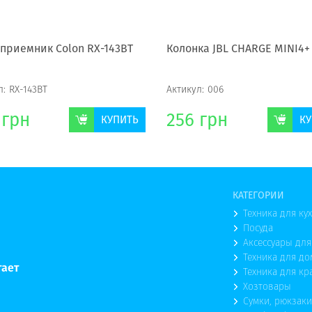
приемник Colon RX-143BT
Колонка JBL CHARGE MINI4+
л:
RX-143BT
Актикул:
006
грн
256
грн
КУПИТЬ
КУ
КАТЕГОРИИ
Техника для ку
Посуда
Аксессуары для
Техника для до
тает
Техника для кр
Хозтовары
Сумки, рюкзаки