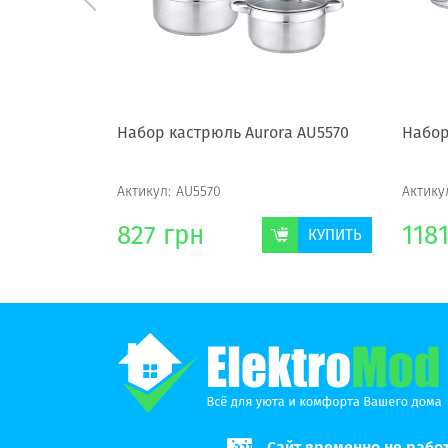
74
Набор кастрюль Aurora AU5570
Набор
Актикул:
AU5570
Актику
827
грн
118
КУПИТЬ
КУПИТЬ
Сайт временно не рабо