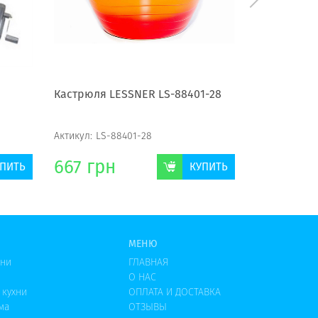
Кастрюля LESSNER LS-88401-28
Набор посу
Актикул:
LS-88401-28
Актикул:
СS 2
667
грн
464
гр
ПИТЬ
КУПИТЬ
МЕНЮ
хни
ГЛАВНАЯ
О НАС
 кухни
ОПЛАТА И ДОСТАВКА
ма
ОТЗЫВЫ