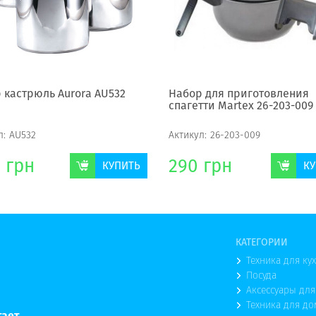
 кастрюль Aurora AU532
Набор для приготовления
спагетти Martex 26-203-009
л:
AU532
Актикул:
26-203-009
1
грн
290
грн
КУПИТЬ
КУ
КАТЕГОРИИ
Техника для ку
Посуда
Аксессуары для
Техника для до
тает