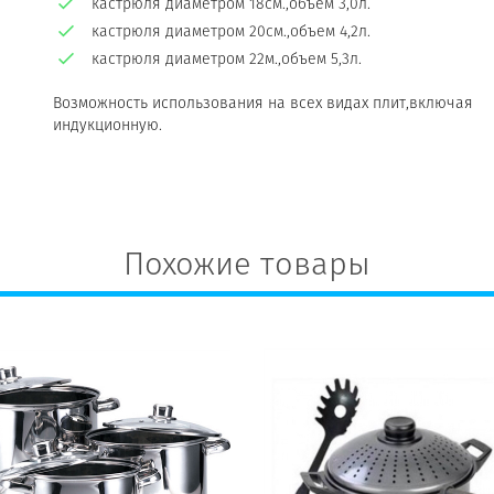
кастрюля диаметром 18см.,объем 3,0л.
кастрюля диаметром 20см.,объем 4,2л.
кастрюля диаметром 22м.,объем 5,3л.
Возможность использования на всех видах плит,включая
индукционную.
Похожие товары