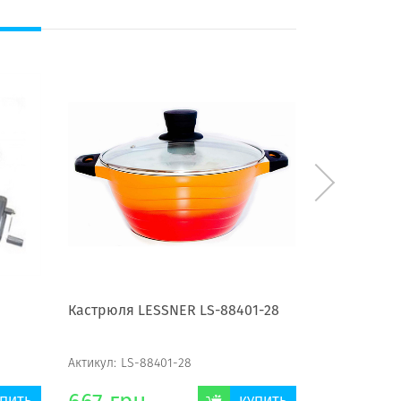
Кастрюля LESSNER LS-88401-28
Набор посу
Актикул:
LS-88401-28
Актикул:
СS 2