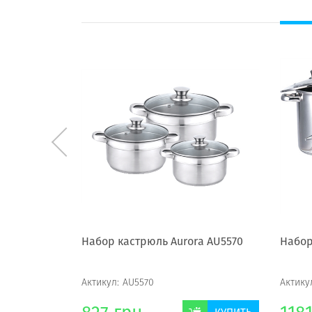
74
Набор кастрюль Aurora AU5570
Набор
Актикул:
AU5570
Актику