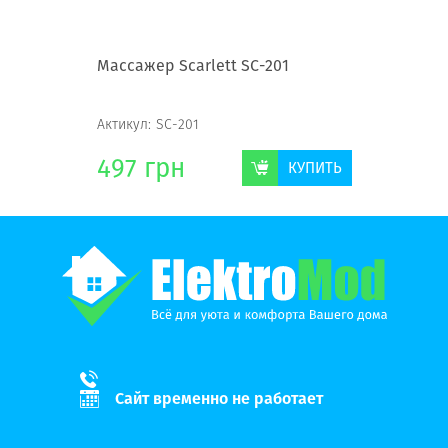
65
Массажер Scarlett SC-201
Массажер
Актикул:
SC-201
Актикул:
S
497
грн
793
г
КУПИТЬ
КУПИТЬ
Сайт временно не работает