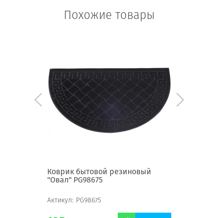
Похожие товары
вый овал
Коврик бытовой резиновый
Коврик 
"Овал" PG98675
"Листок"
Актикул:
PG98675
Актикул:
P