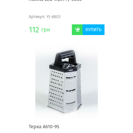
Артикул:
YJ-6803
112
грн
КУПИТЬ
Терка A610-9S