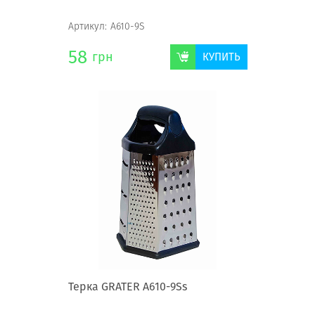
Артикул:
А610-9S
58
грн
КУПИТЬ
Терка GRATER А610-9Ss