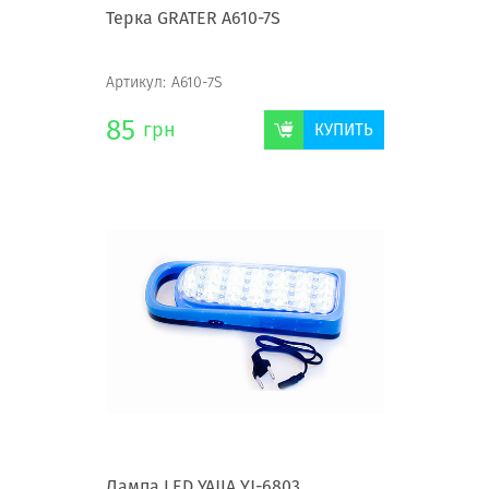
Терка GRATER А610-7S
Артикул:
А610-7S
85
грн
КУПИТЬ
Лампа LED YAJIA YJ-6803