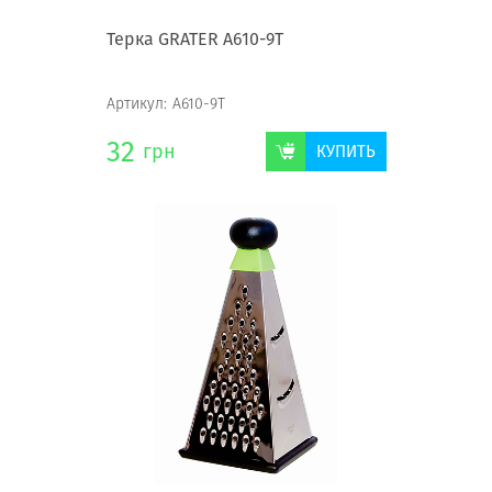
Терка GRATER А610-9Т
Артикул:
А610-9Т
32
грн
КУПИТЬ