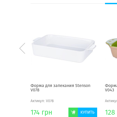
 Stenson
Форма для запекания Stenson
Форма
V078
V043
Актикул:
V078
Актику
174
грн
128
КУПИТЬ
КУПИТЬ