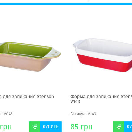
 для запекания Stenson
Форма для запекания Sten
V143
л:
V043
Актикул:
V143
грн
85
грн
КУПИТЬ
КУ