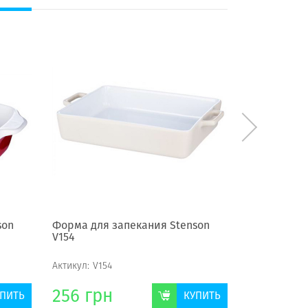
son
Форма для запекания Stenson
Форма для 
V154
V061
Актикул:
V154
Актикул:
V061
256
грн
128
грн
ПИТЬ
КУПИТЬ