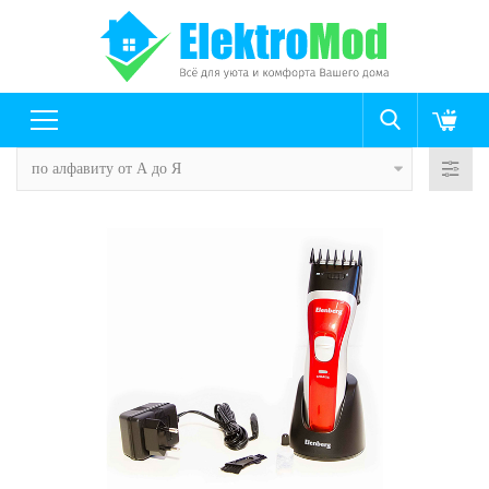
по алфавиту от А до Я