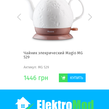
agio MG
Чайник элекрический Magio MG
Чайник 
529
MG-977
Актикул:
MG 529
Актикул:
M
1446
грн
754
г
КУПИТЬ
КУПИТЬ