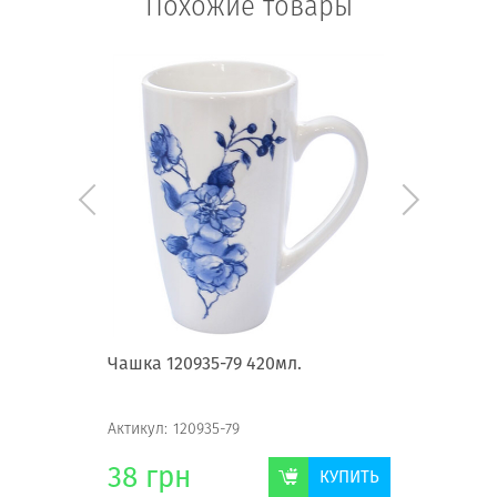
Похожие товары
ьон"
Чашка 120935-79 420мл.
Чашка МС
Актикул:
120935-79
Актикул:
М
38
грн
38
гр
КУПИТЬ
КУПИТЬ