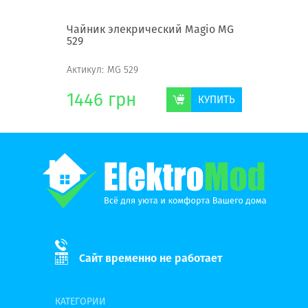
agio MG
Чайник элекрический Magio MG
Чайник 
529
MG-977
Актикул:
MG 529
Актикул:
M
1446
грн
754
г
КУПИТЬ
КУПИТЬ
Сайт временно не работает
КАТЕГОРИИ